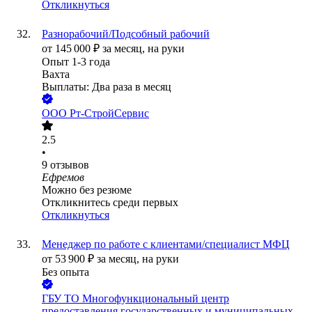
Откликнуться
Разнорабочий/Подсобный рабочий
от
145 000
₽
за месяц,
на руки
Опыт 1-3 года
Вахта
Выплаты: Два раза в месяц
ООО
Рт-СтройСервис
2.5
•
9
отзывов
Ефремов
Можно без резюме
Откликнитесь среди первых
Откликнуться
Менеджер по работе с клиентами/специалист МФЦ
от
53 900
₽
за месяц,
на руки
Без опыта
ГБУ ТО Многофункциональный центр
предоставления государственных и муниципальных