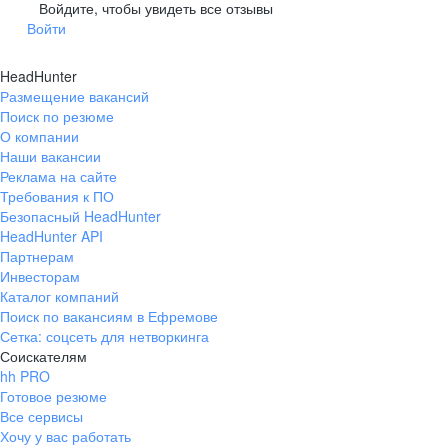
Гусев
Зеленоградск
Войдите, чтобы увидеть все отзывы
Войти
Краснознаменск
Ладушкин
(Калининградская
область)
HeadHunter
Мамоново
Неман
Размещение вакансий
Нестеров
Озерск
Поиск по резюме
(Калининградская
О компании
область)
Наши вакансии
Пионерский
Полесск
Реклама на сайте
Требования к ПО
Правдинск
Светлогорск
(Калининградская
Безопасный HeadHunter
область)
HeadHunter API
Светлый
Славск
Партнерам
Инвесторам
Советск
Черняховск
Каталог компаний
(Калининградская
область)
Поиск по вакансиям в Ефремове
Сетка: соцсеть для нетворкинга
Республика Коми
Воркута
Соискателям
Вуктыл
Емва
hh PRO
Инта
Микунь
Готовое резюме
Все сервисы
Печора
Сосногорск
Хочу у вас работать
Усинск
Ухта