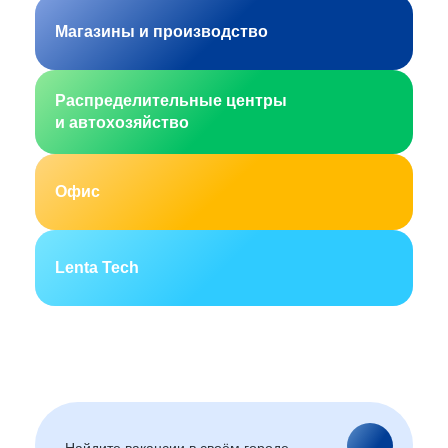
Магазины и производство
Распределительные центры
и автохозяйство
Офис
Lenta Tech
Москва
Санкт-Петербург
Екатеринбург
Новосибирск
Горно-Алтайск
Барнаул
Благовещенск
Архангельск
(Амурская область)
Астрахань
Белгород