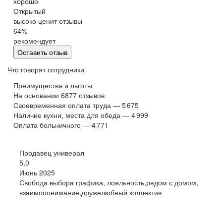
хорошо
Обнинск
Салехард
Открытый
высоко ценит отзывы
Буркина Фасо
Минск
64
%
Гомель
Могилев
рекомендует
Витебск
Гродно
Оставить отзыв
Брест
Архангельская
область
Что говорят сотрудники
Каргополь
Коряжма
Преимущества и льготы
Котлас
Мезень
На основании
6877
отзывов
Своевременная оплата труда — 5 675
Мирный
Новодвинск
(Архангельская
Наличие кухни, места для обеда — 4 999
область)
Оплата больничного — 4 771
Няндома
Онега
Северодвинск
Сольвычегодск
Продавец универал
Шенкурск
Калининградская
5,0
область
Июнь 2025
Багратионовск
Балтийск
Свобода выбора графика, лояльность,рядом с домом,
взаимопонимание,дружелюбный коллектив
Гвардейск
Гурьевск
(Калининградская
область)