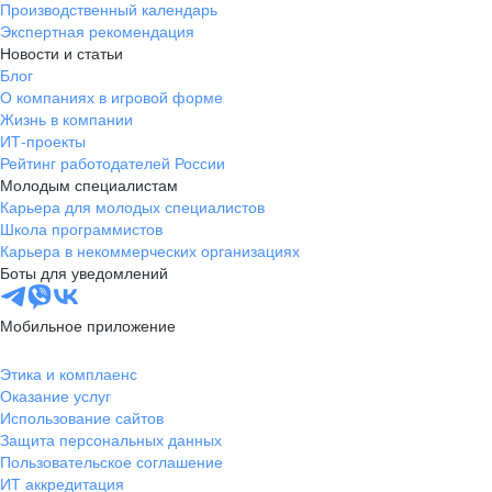
Производственный календарь
Новгородская
Боровичи
Экспертная рекомендация
область
Новости и статьи
Валдай
Малая Вишера
Блог
О компаниях в игровой форме
Окуловка
Пестово
Жизнь в компании
Сольцы
Старая Русса
ИТ-проекты
Холм
Чудово
Рейтинг работодателей России
Мурманская область
Апатиты
Молодым специалистам
Карьера для молодых специалистов
Гаджиево
Заозерск
Школа программистов
Заполярный
Кандалакша
Карьера в некоммерческих организациях
Кировск (Мурманская
Ковдор
Боты для уведомлений
область)
Кола
Мончегорск
Мобильное приложение
Оленегорск
Островной
Полярные Зори
Полярный
Этика и комплаенс
Оказание услуг
Североморск
Снежногорск
Использование сайтов
Республика Карелия
Беломорск
Защита персональных данных
Кемь
Кондопога
Пользовательское соглашение
ИТ аккредитация
Костомукша
Лахденпохья