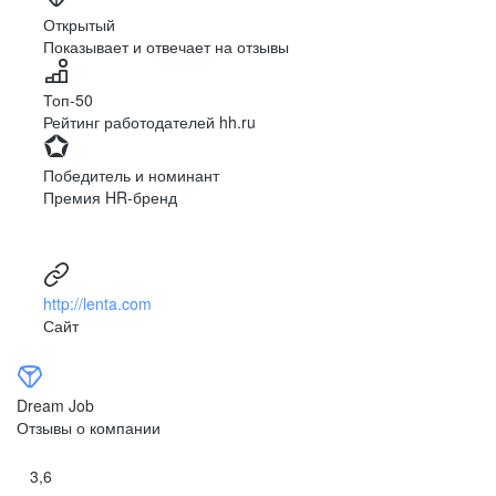
Ярославль
Луганск
Открытый
Показывает и отвечает на отзывы
Луцк
Севастополь
Симферополь
Сумы
Топ-50
Тернополь
Ужгород
Рейтинг работодателей hh.ru
Харьков
Херсон
Хмельницкий
Черкассы
Победитель и номинант
Черновцы
Чернигов
Премия HR-бренд
Ленинградская
Ханты-Мансийск
область
Тольятти
Дудинка
(Красноярский край)
http://lenta.com
Тура (Красноярский
Агинское
Сайт
край)
(Забайкальский АО)
Усть-Ордынский
Палана
Анадырь
Сочи
Dream Job
Норильск
Дзержинск
Отзывы о компании
(Нижегородская
область)
3,6
Арзамас
Саров