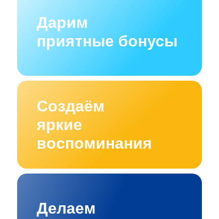
Дарим
приятные бонусы
Создаём
яркие
воспоминания
Делаем