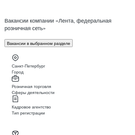
Нижний Новгород
Великий Новгород
Омск
Орел
Вакансии компании «Лента, федеральная
Оренбург
Пенза
розничная сеть»
Пермь
Петрозаводск
Псков
Ростов-на-Дону
Вакансии в выбранном разделе
Рязань
Самара
Саратов
Якутск
Южно-Сахалинск
Владикавказ
Санкт-Петербург
Смоленск
Ставрополь
Город
Тамбов
Казань
Розничная торговля
Тверь
Томск
Сферы деятельности
Кызыл
Тула
Тюмень
Ижевск
Кадровое агентство
Ульяновск
Уфа
Тип регистрации
Хабаровск
Абакан
Челябинск
Грозный
Чита
Чебоксары