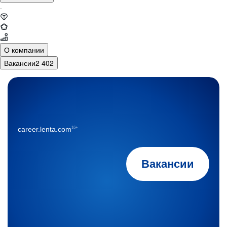
·
О компании
Вакансии
2 402
16+
career.lenta.com
Вакансии